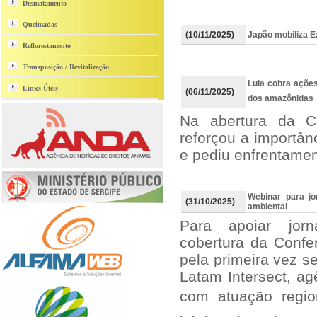
Desmatamento
Queimadas
(10/11/2025)
Japão mobiliza E
Reflorestamento
Transposição / Revitalização
Lula cobra ações
Links Úteis
(06/11/2025)
dos amazônidas
Na abertura da Cú
reforçou a importânc
e pediu enfrentame
Webinar para jo
(31/10/2025)
ambiental
Para apoiar jorn
cobertura da Confe
pela primeira vez s
Latam Intersect, a
com atuação regio