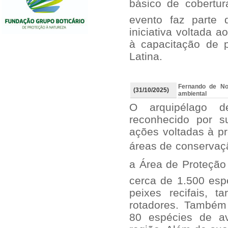
básico de cobertur
evento faz parte 
iniciativa voltada 
à capacitação de p
Latina.
Fernando de No
(31/10/2025)
ambiental
O arquipélago 
reconhecido por s
ações voltadas à p
áreas de conservaçã
a Área de Proteção 
cerca de 1.500 espé
peixes recifais, t
rotadores. Também
80 espécies de av