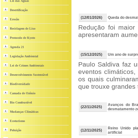
Lei das Águas
Desertificação
(12/01/2026)
Queda do desmat
Erosão
Redução foi maior 
Reciclagem de Lixo
apresentaram aume
Protocolo de Kyoto
Agenda 21
(15/12/2025)
Um ano de surpre
Legislação Ambiental
Paulo Saldiva faz 
Lei de Crimes Ambientais
eventos climáticos,
Desenvolvimento Sustentável
os quais culminar
Biodiversidade
que trouxe grandes 
Camada de Ozônio
Bio Combustível
Avanços do Bra
(22/11/2025)
desmatamento z
Mudanças Climáticas
Ecoturismo
Reino Unido pla
(12/11/2025)
Poluição
artificial