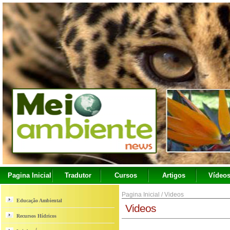
Pagina Inicial
Tradutor
Cursos
Artigos
Vídeo
Pagina Inicial
/
Videos
Educação Ambiental
Videos
Recursos Hídricos