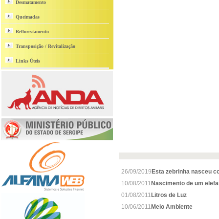
Desmatamento
Queimadas
Reflorestamento
Transposição / Revitalização
Links Úteis
26/09/2019
Esta zebrinha nasceu co
10/08/2011
Nascimento de um elefant
01/08/2011
Litros de Luz
10/06/2011
Meio Ambiente