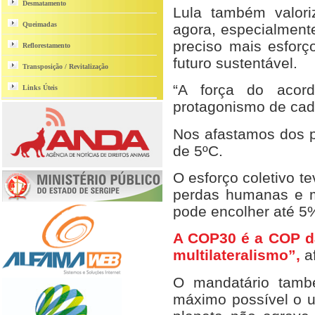
Desmatamento
Lula também valori
Queimadas
agora, especialment
preciso mais esforç
Reflorestamento
futuro sustentável.
Transposição / Revitalização
“A força do acord
Links Úteis
protagonismo de cad
Nos afastamos dos 
de 5ºC.
O esforço coletivo t
perdas humanas e ma
pode encolher até 5
A COP30 é a COP d
multilateralismo”,
af
O mandatário també
máximo possível o u