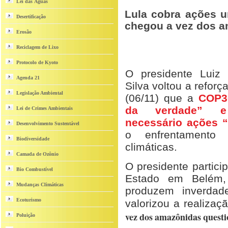
Lei das Águas
Lula cobra ações 
Desertificação
chegou a vez dos a
Erosão
Reciclagem de Lixo
Protocolo de Kyoto
O presidente Luiz 
Agenda 21
Silva voltou a reforça
Legislação Ambiental
(06/11) que a
COP3
da verdade” e
Lei de Crimes Ambientais
necessário ações “
Desenvolvimento Sustentável
o enfrentamento
Biodiversidade
climáticas.
Camada de Ozônio
O presidente partici
Bio Combustível
Estado em Belém, 
Mudanças Climáticas
produzem inverdad
Ecoturismo
valorizou a realiza
vez dos amazônidas questi
Poluição