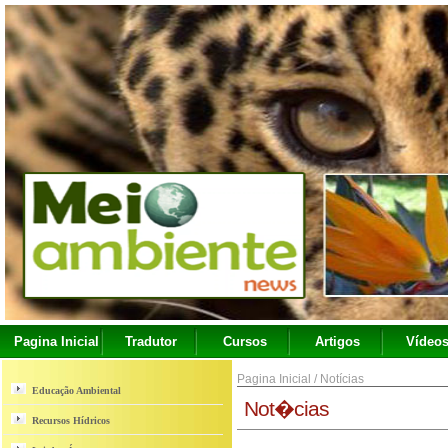
Pagina Inicial
Tradutor
Cursos
Artigos
Vídeo
Pagina Inicial
/
Notícias
Educação Ambiental
Not�cias
Recursos Hídricos