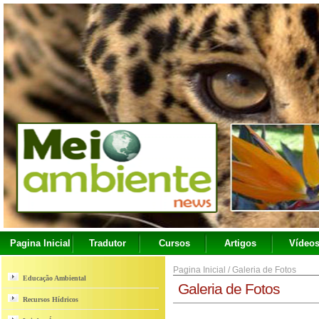
Pagina Inicial
Tradutor
Cursos
Artigos
Vídeo
Pagina Inicial
/
Galeria de Fotos
Educação Ambiental
Galeria de Fotos
Recursos Hídricos