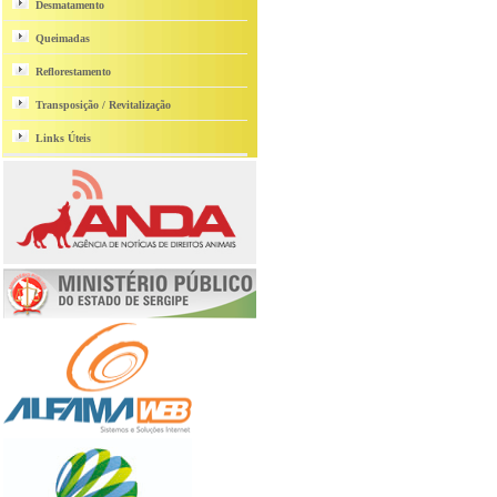
Desmatamento
Queimadas
Reflorestamento
Transposição / Revitalização
Links Úteis