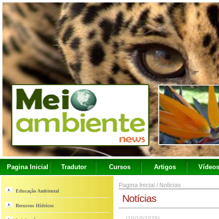
Pagina Inicial
Tradutor
Cursos
Artigos
Vídeo
Pagina Inicial
/
Notícias
Educação Ambiental
Notícias
Recursos Hídricos
(10/10/2025)