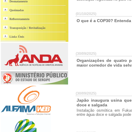
Desmatamento
Queimadas
(01/10/2025)
Reflorestamento
O que é a COP30? Entenda
Transposição / Revitalização
Links Úteis
(30/09/2025)
Organizações de quatro p
maior corredor de vida sel
(30/09/2025)
Japão inaugura usina que
doce e salgada
Instalação osmótica em Fuku
entre água doce e salgada pode 