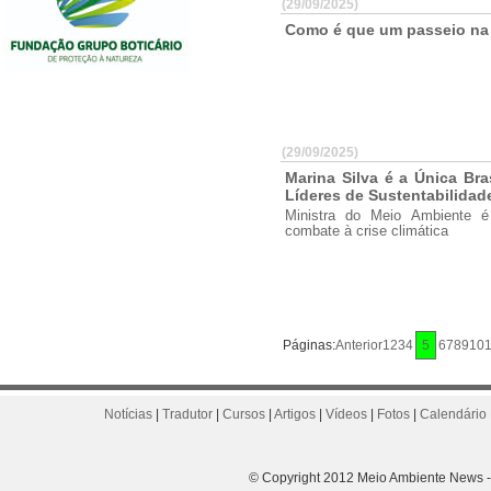
(29/09/2025)
Como é que um passeio na 
(29/09/2025)
Marina Silva é a Única Bra
Líderes de Sustentabilidad
Ministra do Meio Ambiente é 
combate à crise climática
Páginas:
Anterior
1
2
3
4
5
6
7
8
9
10
1
Notícias
|
Tradutor
|
Cursos
|
Artigos
|
Vídeos
|
Fotos
|
Calendário 
© Copyright 2012 Meio Ambiente News - 