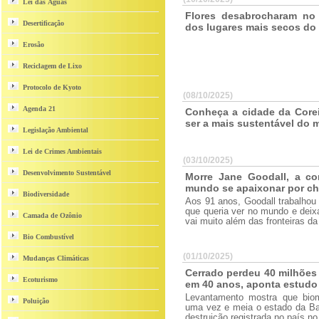
Lei das Águas
Flores desabrocharam no
Desertificação
dos lugares mais secos d
Erosão
Reciclagem de Lixo
Protocolo de Kyoto
(08/10/2025)
Agenda 21
Conheça a cidade da Corei
ser a mais sustentável do
Legislação Ambiental
Lei de Crimes Ambientais
(03/10/2025)
Desenvolvimento Sustentável
Morre Jane Goodall, a co
mundo se apaixonar por c
Biodiversidade
Aos 91 anos, Goodall trabalhou
que queria ver no mundo e dei
Camada de Ozônio
vai muito além das fronteiras da
Bio Combustível
(01/10/2025)
Mudanças Climáticas
Cerrado perdeu 40 milhões
Ecoturismo
em 40 anos, aponta estudo
Levantamento mostra que biom
Poluição
uma vez e meia o estado da Ba
destruição registrada no país no