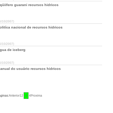
qüiifero guarani recursos hidricos
6/10/2007)
olitíca nacional de recursos hidricos
6/10/2007)
gua de iceberg
6/10/2007)
anual do usuário recursos hidricos
ginas:
Anterior
1
2
3
4
Proxima