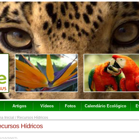
Artigos
Vídeos
Fotos
Calendário Ecológico
E
a Inicial
/
Recursos Hídricos
cursos Hídricos
6/10/2007)