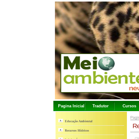
Pagina Inicial
Tradutor
Cursos
Pagin
Educação Ambiental
Re
Recursos Hídricos
(2