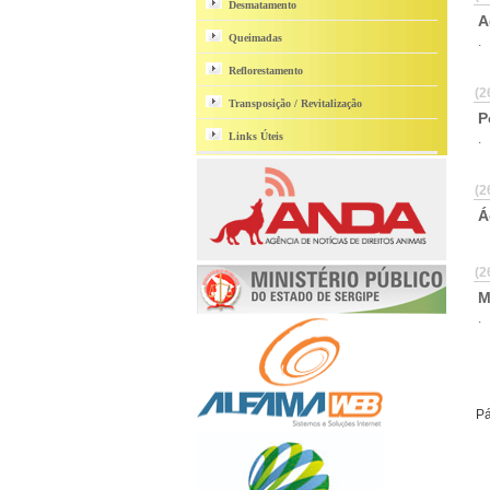
Desmatamento
A
Queimadas
.
Reflorestamento
(2
Transposição / Revitalização
P
Links Úteis
.
(2
Á
(2
M
.
Pá