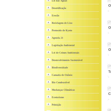
Lei das Águas
O
Desertificação
.
Erosão
(2
Reciclagem de Lixo
O
Protocolo de Kyoto
.
Agenda 21
(2
Legislação Ambiental
O
Lei de Crimes Ambientais
.
Desenvolvimento Sustentável
(2
Biodiversidade
T
Camada de Ozônio
.
Bio Combustível
(2
Mudanças Climáticas
C
Ecoturismo
.
Poluição
(2