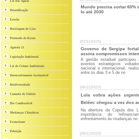
Lei das Águas
Mundo precisa cortar 60% d
Desertificação
lo até 2030
Erosão
Reciclagem de Lixo
Protocolo de Kyoto
(07/11/2025)
Agenda 21
Governo de Sergipe fortal
assina compromissos inter
Legislação Ambiental
A gestão estadual participou
eventos estratégicos voltad
Lei de Crimes Ambientais
nacional e internacional, real
entre os dias 3 e 5 de no
Desenvolvimento Sustentável
Biodiversidade
(06/11/2025)
Camada de Ozônio
Lula cobra ações urgent
Belém: chegou a vez dos a
Bio Combustível
Na abertura da Cúpula dos Lí
Mudanças Climáticas
importância do 'refinanci
enfrentamento às mudanças no 
Ecoturismo
Poluição
(06/11/2025)