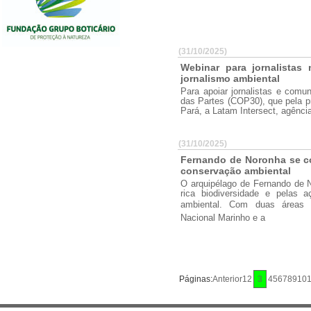
(31/10/2025)
Webinar para jornalistas
jornalismo ambiental
Para apoiar jornalistas e comu
das Partes (COP30), que pela p
Pará, a Latam Intersect, agênc
(31/10/2025)
Fernando de Noronha se c
conservação ambiental
O arquipélago de Fernando de 
rica biodiversidade e pelas 
ambiental. Com duas áreas 
Nacional Marinho e a
Páginas:
Anterior
1
2
3
4
5
6
7
8
9
10