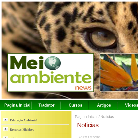
Pagina Inicial
Tradutor
Cursos
Artigos
Vídeo
Pagina Inicial
/
Notícias
Educação Ambiental
Notícias
Recursos Hídricos
(07/11/2025)