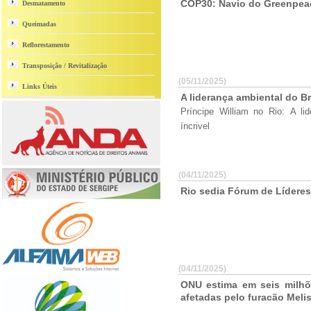
COP30: Navio do Greenpea
Desmatamento
Queimadas
Reflorestamento
Transposição / Revitalização
(05/11/2025)
Links Úteis
A liderança ambiental do Bra
Príncipe William no Rio: A li
íncrivel
(04/11/2025)
Rio sedia Fórum de Lídere
(04/11/2025)
ONU estima em seis milh
afetadas pelo furacão Meli