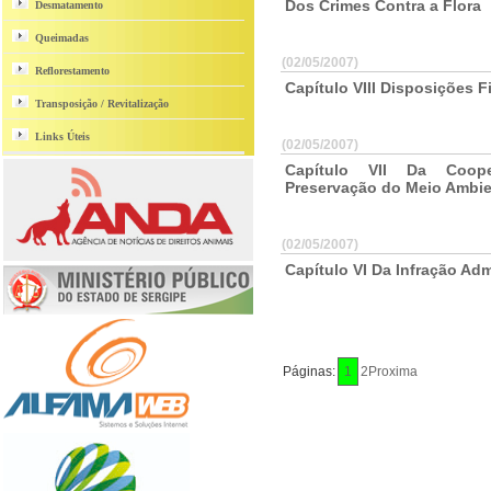
Dos Crimes Contra a Flora
Desmatamento
Queimadas
(02/05/2007)
Reflorestamento
Capítulo VIII Disposições F
Transposição / Revitalização
Links Úteis
(02/05/2007)
Capítulo VII Da Coope
Preservação do Meio Ambi
(02/05/2007)
Capítulo VI Da Infração Adm
Páginas:
1
2
Proxima