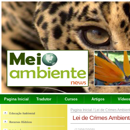
Pagina Inicial
Tradutor
Cursos
Artigos
Vídeo
Pagina Inicial
/
Lei de Crimes Ambient
Educação Ambiental
Lei de Crimes Ambient
Recursos Hídricos
(13/06/2009)