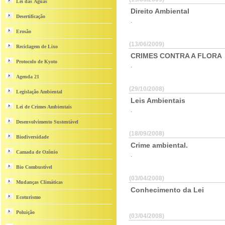
Lei das Águas
Direito Ambiental
Desertificação
.
Erosão
(13/06/2009)
Reciclagem de Lixo
CRIMES CONTRA A FLORA
Protocolo de Kyoto
.
Agenda 21
(29/10/2008)
Legislação Ambiental
Leis Ambientais
Lei de Crimes Ambientais
.
Desenvolvimento Sustentável
(18/09/2008)
Biodiversidade
Crime ambiental.
Camada de Ozônio
.
Bio Combustível
(03/04/2008)
Mudanças Climáticas
Conhecimento da Lei
Ecoturismo
Poluição
(03/04/2008)