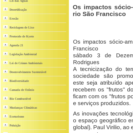
Lei das Águas
Os impactos sócio-
Desertificação
rio São Francisco
Erosão
Reciclagem de Lixo
Protocolo de Kyoto
Os impactos sócio-amb
Agenda 21
Francisco
sábado 3 de Dezem
Legislação Ambiental
Rodrigues
Lei de Crimes Ambientais
A tecnicização do te
Desenvolvimento Sustentável
sociedade são promo
Biodiversidade
este seja atribuído a
recebem os "frutos" d
Camada de Ozônio
ficam com os "frutos 
Bio Combustível
e serviços produzidos.
Mudanças Climáticas
As inovações tecnológ
Ecoturismo
o espaço geográfico em
Poluição
global). Paul Virilio, a