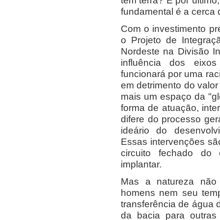
têm terra? E por últi
fundamental é a cerca 
Com o investimento pre
o Projeto de Integraçã
Nordeste na Divisão In
influência dos eixo
funcionará por uma raci
em detrimento do valor
mais um espaço da "glo
forma de atuação, inte
difere do processo ger
ideário do desenvolv
Essas intervenções s
circuito fechado do
implantar.
Mas a natureza não t
homens nem seu tempo
transferência de água 
da bacia para outras