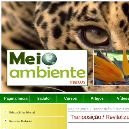
Pagina Inicial
Tradutor
Cursos
Artigos
Vídeo
Pagina Inicial
/
Tranposição / Revitali
Educação Ambiental
Tranposição / Revitaliz
Recursos Hídricos