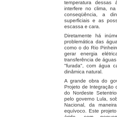
temperatura dessas á
interfere no clima, na
conseqüência, a di
superficiais e as pos
escassa e cara.
Diretamente há inúme
problemática das água
como o do Rio Pinheir
gerar energia elétric
transferência de águas
"furada", com água c
dinâmica natural.
A grande obra do gov
Projeto de Integração
do Nordeste Setentri
pelo governo Lula, sob
Nacional, da manei
equívoco. Este projet
árido, com pequena