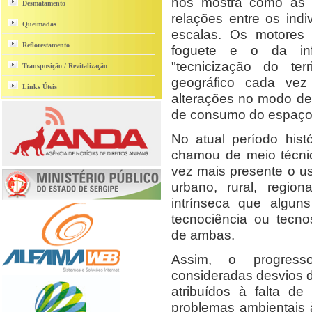
nos mostra como as i
Desmatamento
relações entre os ind
Queimadas
escalas. Os motores 
Reflorestamento
foguete e o da inf
"tecnicização do ter
Transposição / Revitalização
geográfico cada ve
Links Úteis
alterações no modo de 
de consumo do espaço
No atual período hist
chamou de meio técnico
vez mais presente o u
urbano, rural, regio
intrínseca que algu
tecnociência ou tecno
de ambas.
Assim, o progress
consideradas desvios 
atribuídos à falta de
problemas ambientais 