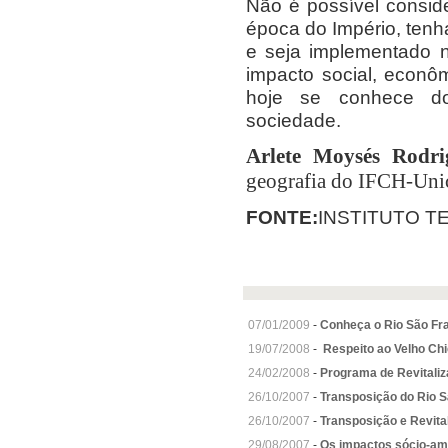
Não é possível conside
época do Império, tenh
e seja implementado 
impacto social, econôm
hoje se conhece d
sociedade.
Arlete Moysés Rodri
geografia do IFCH-Un
FONTE:
INSTITUTO T
07/01/2009
-
Conheça o Rio São Fr
19/07/2008
-
Respeito ao Velho Ch
24/02/2008
-
Programa de Revitaliz
26/10/2007
-
Transposição do Rio S
26/10/2007
-
Transposição e Revita
29/08/2007
-
Os impactos sócio-amb