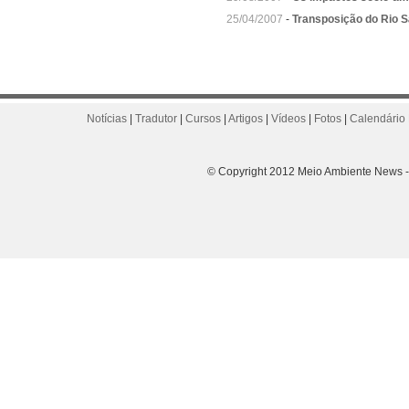
25/04/2007
-
Transposição do Rio S
Notícias
|
Tradutor
|
Cursos
|
Artigos
|
Vídeos
|
Fotos
|
Calendário 
© Copyright 2012 Meio Ambiente News - 