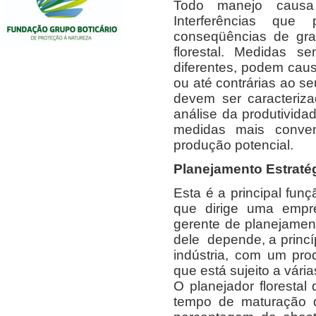
Todo manejo causa 
Interferências que
conseqüências de gra
florestal. Medidas s
diferentes, podem cau
ou até contrárias ao se
devem ser caracteriza
análise da produtivida
medidas mais conveni
produção potencial.
Planejamento Estraté
Esta é a principal funç
que dirige uma empre
gerente de planejamen
dele depende, a princíp
indústria, com um pr
que está sujeito a vária
O planejador florestal 
tempo de maturação d