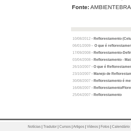
Fonte:
AMBIENTEBRA
10/08/2012
-
Reflorestamento (Celu
06/01/2009
-
O que é reflorestamen
17/09/2008
-
Reflorestamento-Defi
03/04/2008
-
Reflorestamento - Mata
26/10/2007
-
O que é Reflorestamen
23/10/2007
-
Manejo de Refloresta
30/08/2007
-
Reflorestamento é me
16/08/2007
-
Reflorestamento/Flor
25/04/2007
-
Reflorestamento
Notícias
|
Tradutor
|
Cursos
|
Artigos
|
Vídeos
|
Fotos
|
Calendário 