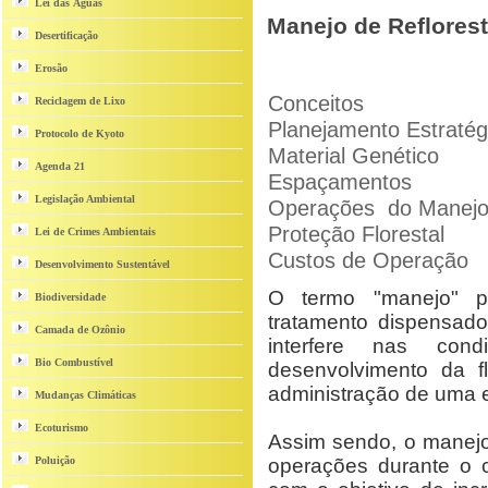
Lei das Águas
Manejo de Reflores
Desertificação
Erosão
Conceitos
Reciclagem de Lixo
Planejamento Estratég
Protocolo de Kyoto
Material Genético
Agenda 21
Espaçamentos
Legislação Ambiental
Operações do Manej
Proteção Florestal
Lei de Crimes Ambientais
Custos de Operação
Desenvolvimento Sustentável
O termo "manejo" p
Biodiversidade
tratamento dispensado
Camada de Ozônio
interfere nas con
Bio Combustível
desenvolvimento da 
administração de uma e
Mudanças Climáticas
Ecoturismo
Assim sendo, o manej
Poluição
operações durante o c