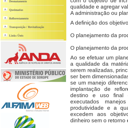
com o objetivo de inc
Desmatamento
qualidade e agregar val
Queimadas
A administração ou plan
Reflorestamento
A definição dos objeti
Transposição / Revitalização
O planejamento da pr
Links Úteis
O planejamento da pro
Ao se efetuar um planej
a qualidade da matér
serem realizadas, prin
ser bem dimensionadas
se um manejo diferen
implantação de reflo
destino e uso final
executados manejos
produtividade e a qu
excedem aos objetiv
dinheiro sem o retorno