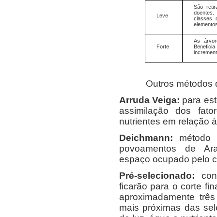
São reti
doentes.
Leve
classes 
elementos
As árvor
Forte
Benefic
incremen
Outros métodos de d
Arruda Veiga:
para est
assimilação dos fato
nutrientes em relação 
Deichmann:
método d
povoamentos de Arau
espaço ocupado pelo c
Pré-selecionado:
cons
ficarão para o corte fi
aproximadamente três
mais próximas das sel