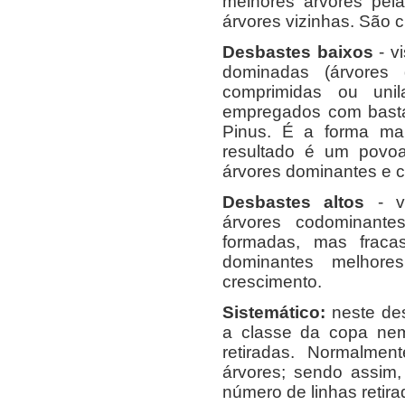
melhores árvores pel
árvores vizinhas. São c
Desbastes baixos
- v
dominadas (árvores 
comprimidas ou unila
empregados com basta
Pinus. É a forma ma
resultado é um povo
árvores dominantes e 
Desbastes altos
- vi
árvores codominante
formadas, mas fraca
dominantes melhore
crescimento.
Sistemático:
neste de
a classe da copa nem
retiradas. Normalment
árvores; sendo assim
número de linhas retira