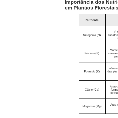
Importância dos Nutr
em Plantios Florestai
Nutriente
É 
Nitrogênio (N)
substânc
f
Mantém
Fósforo (P)
semente
pa
Influen
Potássio (K)
das pla
Atua c
Cálcio (Ca)
forma
estru
Atua 
Magnésio (Mg)