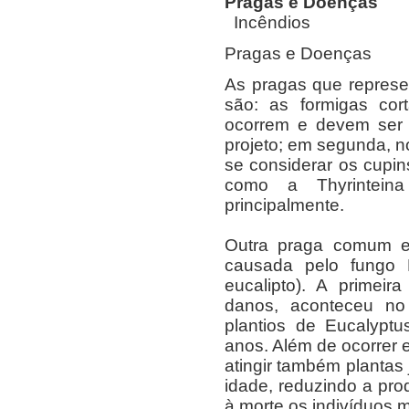
Pragas e Doenças
Incêndios
Pragas e Doen
As pragas que represe
são: as formigas cort
ocorrem e devem ser 
projeto; em segunda, no
se considerar os cupins
como a Thyrinteina
principalmente.
Outra praga comum e
causada pelo fungo P
eucalipto). A primeir
danos, aconteceu no
plantios de Eucalyptu
anos. Além de ocorrer 
atingir também plantas
idade, reduzindo a pro
à morte os indivíduos m