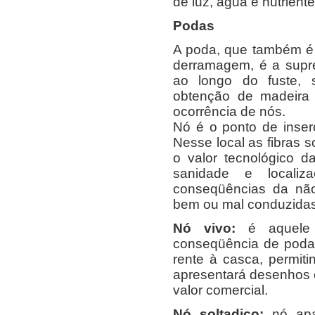
de luz, água e nutrient
Podas
A poda, que também é
derramagem, é a supr
ao longo do fuste, s
obtenção de madeira 
ocorrência de nós.
Nó é o ponto de inser
Nesse local as fibras 
o valor tecnológico d
sanidade e localiz
conseqüências da não
bem ou mal conduzidas
Nó vivo:
é aquele 
conseqüência de poda
rente à casca, permit
apresentará desenhos 
valor comercial.
Nó soltadiço:
nó apa