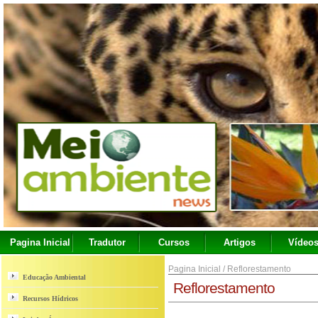
Pagina Inicial
Tradutor
Cursos
Artigos
Vídeo
Pagina Inicial
/
Reflorestamento
Educação Ambiental
Reflorestamento
Recursos Hídricos