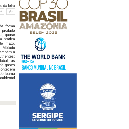
 da letra
+
A-
 de forma
 proibida
al, quase
a prática
 de mato,
3) Método
 também a
trientes;
obal; as
 de gases
acontecem
a do Ibama
ambiental