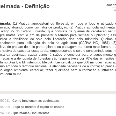
eimada - Definição
Tamanho
A
imada.
(1) Prática agropastoril ou florestal, em que o fogo é utilizado
rolada, atuando como um fator de produção. (2) Prática agrícola rudimentar,
 artigo 27 do Código Florestal, que consiste na queima da vegetação natur
pre matas, com o fim de preparar o terreno para semear ou plantar ; ess
judica a fertilidade do solo pela liberação dos sais minerais. Queima
ncipalmente para utilização do solo na agricultura (CARVALHO, 1981). (
itivo de preparo do solo para o plantio ou pastagem e a forma mais barata e
 nociva de executar essa tarefa, empobrecendo o solo e consumindo seus nu
aça da queimada causa danos à saúde e contribui para o aquecimento gl
imadas e a derrubada de florestas são responsáveis por 70% das emissões
fa no Brasil; o Ministério do Meio Ambiente calcula que 300 mil queimadas 
ano em todo o território nacional; a atividade necessita de autorização prévi
do órgão ambiental estadual; fazer queimada sem autorização é infração 
vel com multa.
05/2011
-
Como funcionam as queimadas
09/2009
-
Fogo na floresta é objeto de estudo
09/2008
-
Queimadas-Documentos