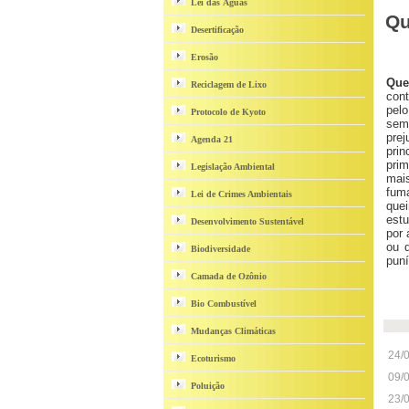
Lei das Águas
Qu
Desertificação
Erosão
Que
Reciclagem de Lixo
cont
pelo
Protocolo de Kyoto
sem
pre
Agenda 21
pri
prim
Legislação Ambiental
mais
fum
Lei de Crimes Ambientais
que
estu
Desenvolvimento Sustentável
por 
ou 
Biodiversidade
puní
Camada de Ozônio
Bio Combustível
Mudanças Climáticas
24/
Ecoturismo
09/
Poluição
23/