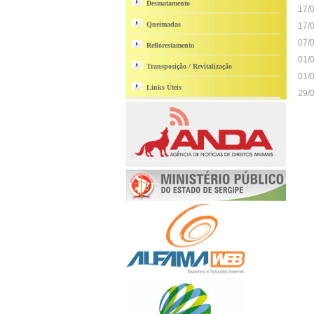
Desmatamento
17/
Queimadas
17/
07/
Reflorestamento
01/
Transposição / Revitalização
01/
Links Úteis
29/