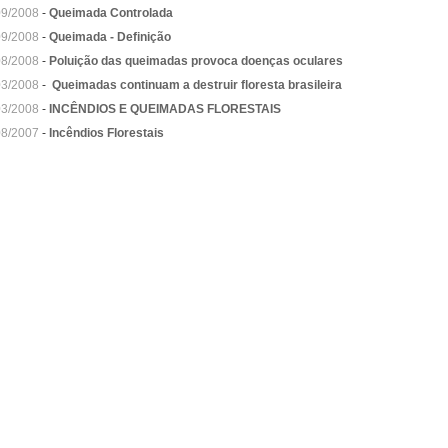
09/2008
-
Queimada Controlada
09/2008
-
Queimada - Definição
08/2008
-
Poluição das queimadas provoca doenças oculares
03/2008
-
Queimadas continuam a destruir floresta brasileira
03/2008
-
INCÊNDIOS E QUEIMADAS FLORESTAIS
08/2007
-
Incêndios Florestais