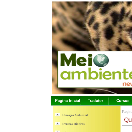
Pagina Inicial
Tradutor
Cursos
Pagina
Educação Ambiental
Qu
Recursos Hídricos