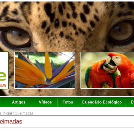
Artigos
Vídeos
Fotos
Calendário Ecológico
E
 Inicial
/
Queimadas
eimadas