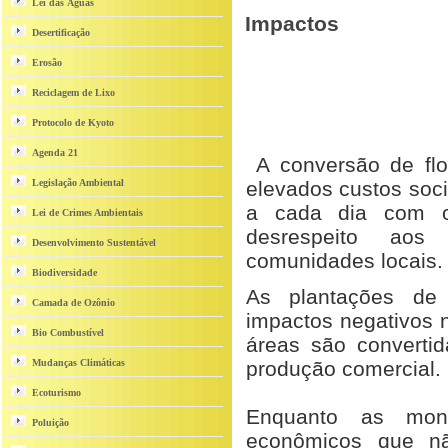
Lei das Águas
Impactos
Desertificação
Erosão
Reciclagem de Lixo
Protocolo de Kyoto
Agenda 21
A conversão de fl
Legislação Ambiental
elevados custos soci
a cada dia com o
Lei de Crimes Ambientais
desrespeito aos
Desenvolvimento Sustentável
comunidades locais.
Biodiversidade
As plantações de
Camada de Ozônio
impactos negativos 
Bio Combustível
áreas são converti
Mudanças Climáticas
produção comercial.
Ecoturismo
Enquanto as mono
Poluição
econômicos que n