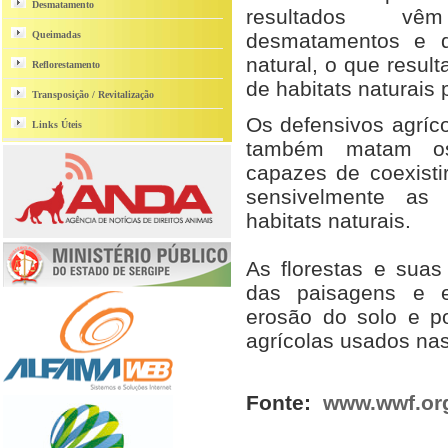
Desmatamento
resultados vê
Queimadas
desmatamentos e d
natural, o que resul
Reflorestamento
de habitats naturais 
Transposição / Revitalização
Os defensivos agríco
Links Úteis
também matam os 
capazes de coexist
sensivelmente as
habitats naturais.
As florestas e suas
das paisagens e 
erosão do solo e p
agrícolas usados nas
Fonte:
www.wwf.org