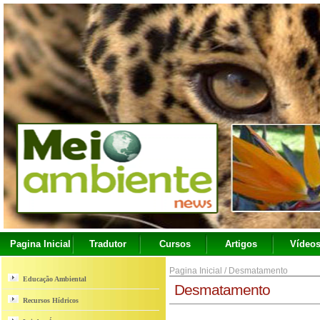
Pagina Inicial
Tradutor
Cursos
Artigos
Vídeo
Pagina Inicial
/
Desmatamento
Educação Ambiental
Desmatamento
Recursos Hídricos