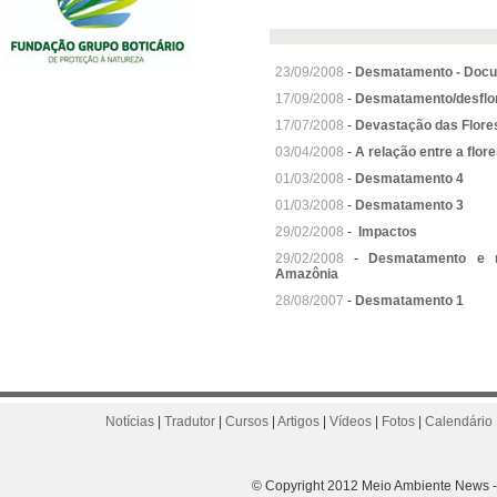
23/09/2008
-
Desmatamento - Doc
17/09/2008
-
Desmatamento/desflor
17/07/2008
-
Devastação das Flore
03/04/2008
-
A relação entre a flor
01/03/2008
-
Desmatamento 4
01/03/2008
-
Desmatamento 3
29/02/2008
-
Impactos
29/02/2008
-
Desmatamento e m
Amazônia
28/08/2007
-
Desmatamento 1
Notícias
|
Tradutor
|
Cursos
|
Artigos
|
Vídeos
|
Fotos
|
Calendário 
© Copyright 2012 Meio Ambiente News - 