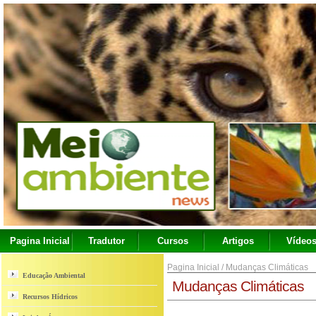
Pagina Inicial
Tradutor
Cursos
Artigos
Vídeo
Pagina Inicial
/
Mudanças Climáticas
Educação Ambiental
Mudanças Climáticas
Recursos Hídricos