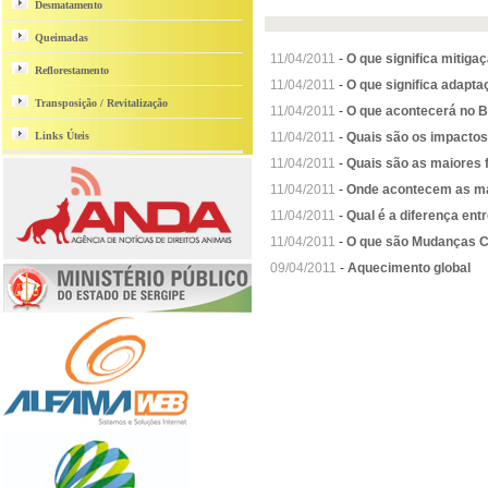
Desmatamento
Queimadas
11/04/2011
-
O que significa mitig
Reflorestamento
11/04/2011
-
O que significa adapt
Transposição / Revitalização
11/04/2011
-
O que acontecerá no B
Links Úteis
11/04/2011
-
Quais são os impacto
11/04/2011
-
Quais são as maiores f
11/04/2011
-
Onde acontecem as m
11/04/2011
-
Qual é a diferença ent
11/04/2011
-
O que são Mudanças C
09/04/2011
-
Aquecimento global