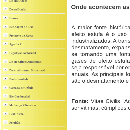
Lei das Águas
Onde acontecem as
Desertificação
Erosão
A maior fonte históri
Reciclagem de Lixo
efeito estufa é o uso
Protocolo de Kyoto
industrializados. A tra
Agenda 21
desmatamento, expansã
se tornando uma font
Legislação Ambiental
gases de efeito estuf
Lei de Crimes Ambientais
seja responsável por 
Desenvolvimento Sustentável
anuais. As principais 
Biodiversidade
são o desmatamento e a
Camada de Ozônio
Bio Combustível
Fonte:
Vitae Civilis “
Mudanças Climáticas
ser vítimas, cúmplices 
Ecoturismo
Poluição