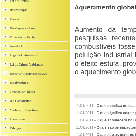
Lei das Águas
Aquecimento globa
Desertificação
Erosão
Aumento da temp
Reciclagem de Lixo
pesquisas recent
Protocolo de Kyoto
combustíveis fósse
Agenda 21
poluição industria
Legislação Ambiental
o efeito estufa, p
Lei de Crimes Ambientais
o aquecimento glob
Desenvolvimento Sustentável
Biodiversidade
Camada de Ozônio
Bio Combustível
11/04/2011
-
O que significa mitig
Mudanças Climáticas
11/04/2011
-
O que significa adapt
Ecoturismo
11/04/2011
-
O que acontecerá no B
11/04/2011
-
Quais são os impacto
Poluição
11/04/2011
-
Quais são as maiores f