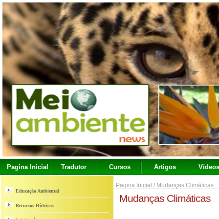
Pagina Inicial
Tradutor
Cursos
Artigos
Vídeo
Pagina Inicial
/
Mudanças Climáticas
Educação Ambiental
Mudanças Climáticas
Recursos Hídricos