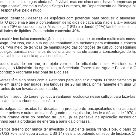
iodiesel de microalgas ainda não é viável, mas em cinco anos haverá empresas 
arga escala”, estima o biólogo Sergio Lourenço, do Departamento de Biologia M
 responsável pelo estudo.
enço identificou dezenas de espécies com potencial para produzir o biodiesel
la. O problema é que a porcentagem de lipídios de cada alga não é alta – pouca
am a 20% de concentração. Mas a soja (18%) e o dendê (22%) também concentr
tidades de lipídios. O amendoim concentra 40%.
a matriz tem baixa concentração de lipídios, temos que acumular muito mais massa
ólogo. Por isso, ele e sua equipe trabalham em métodos para estimular a conce
dios. “Por meio de técnicas de manipulação das condições de cultivo, conseguimos
osição química nos meios de cultura, aumentando assim a concentração de lip
dias a biomassa está apta a ser colhida.”
ouco mais de um ano, o projeto vem sendo articulado com o Ministério da 
ologia, o Ministério da Agricultura, a Secretaria Especial de Água e Pesca e a C
conduz o Programa Nacional de Biodiesel.
ersas têm sido feitas com a Petrobras para apoiar o projeto. O financiamento pe
ivo em grande densidade, em tanques de 20 mil litros, primeiramente em uma u
 antes de ser levada ao semi-árido.
ambém, segundo Lourenço, outra vantagem ecológica nesse cultivo: para fazê-las 
ssário tirar carbono da atmosfera.
icroalgas são usadas há décadas na produção de encapsulantes e na aquacult
entar peixes e outros animais. Segundo o pesquisador, desde a década de 1970,
eira grande crise do petróleo de 1973, já se pensava na aplicação desses o
nhos para a produção de energia a partir da biomassa.
demos terreno por nunca ter investido o suficiente nessa frente. Hoje, o barril d
a US$ 70 e já chegou a custar US$ 143 este ano, batendo um recorde histórico. O 