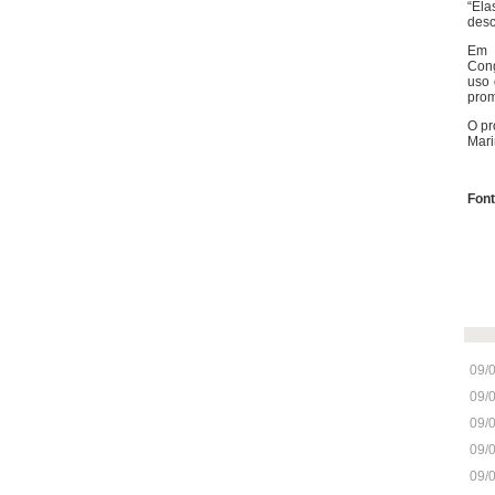
“Ela
desc
Em 
Cong
uso 
prom
O pr
Mari
Font
09/
09/
09/
09/
09/