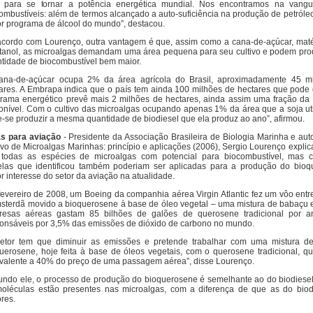
o para se tornar a potência energética mundial. Nos encontramos na vang
ombustíveis: além de termos alcançado a auto-suficiência na produção de petróle
r programa de álcool do mundo”, destacou.
cordo com Lourenço, outra vantagem é que, assim como a cana-de-açúcar, maté
tanol, as microalgas demandam uma área pequena para seu cultivo e podem pro
tidade de biocombustível bem maior.
ana-de-açúcar ocupa 2% da área agrícola do Brasil, aproximadamente 45 m
ares. A Embrapa indica que o país tem ainda 100 milhões de hectares que pode 
rama energético prevê mais 2 milhões de hectares, ainda assim uma fração da á
onível. Com o cultivo das microalgas ocupando apenas 1% da área que a soja uti
-se produzir a mesma quantidade de biodiesel que ela produz ao ano”, afirmou.
s para aviação
- Presidente da Associação Brasileira de Biologia Marinha e auto
ivo de Microalgas Marinhas: princípio e aplicações (2006), Sergio Lourenço expli
todas as espécies de microalgas com potencial para biocombustível, mas 
las que identificou também poderiam ser aplicadas para a produção do bioq
r interesse do setor da aviação na atualidade.
evereiro de 2008, um Boeing da companhia aérea Virgin Atlantic fez um vôo ent
sterdã movido a bioquerosene à base de óleo vegetal – uma mistura de babaçu e
resas aéreas gastam 85 bilhões de galões de querosene tradicional por 
onsáveis por 3,5% das emissões de dióxido de carbono no mundo.
etor tem que diminuir as emissões e pretende trabalhar com uma mistura 
uerosene, hoje feita à base de óleos vegetais, com o querosene tradicional, q
valente a 40% do preço de uma passagem aérea”, disse Lourenço.
ndo ele, o processo de produção do bioquerosene é semelhante ao do biodiese
oléculas estão presentes nas microalgas, com a diferença de que as do biod
res.