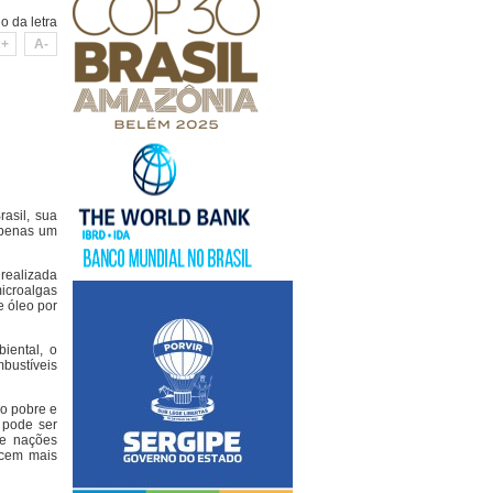
 da letra
+
A-
rasil, sua
 apenas um
 realizada
icroalgas
e óleo por
iental, o
bustíveis
lo pobre e
 pode ser
 e nações
scem mais