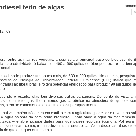
odiesel feito de algas
Tamanho
A
12 / 08
ra, entre as matrizes vegetais, a soja seja a principal base do biodiesel do B
la de produtividade é baixa – de 400 a 600 quilos de óleo por hectare – e tem
o anual.
rassol pode produzir um pouco mais, de 630 a 900 quilos. No entanto, pesquisa
nstituto de Biologia da Universidade Federal Fluminense (UFF) indica que m
ntradas no litoral brasileiro têm potencial energético para produzir 90 mil quilos d
are.
egundo o estudo, elas têm diversas outras vantagens. Do ponto de vista amb
iesel de microalgas libera menos gás carbônico na atmosfera do que os com
eis, além de combater o efeito estufa e o superaquecimento.
ternativa também não entra em conflito com a agricultura, pode ser cultivada no so
a água salobra do semi-árido brasileiro – para onde a água do mar também
lizada – e abre possibilidades para que países tropicais (como a Polinésia
canas) possam começar a produzir matriz energética. Além disso, as algas cre
do do que qualquer outra planta.