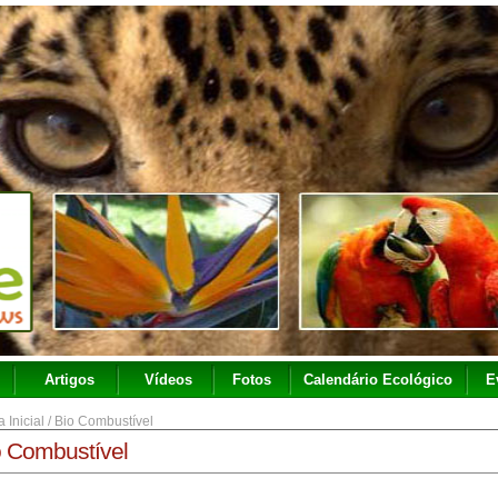
Artigos
Vídeos
Fotos
Calendário Ecológico
E
 Inicial
/
Bio Combustível
o Combustível