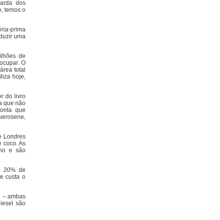
uarda dos
o, temos o
ria-prima
duzir uma
ilhões de
ocupar. O
rea total
liza hoje,
r do livro
ca que não
conta que
uerosene,
re Londres
 coco. As
ano e são
de 20% de
ue custa o
l – ambas
iesel são