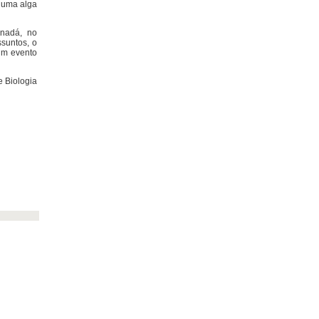
; uma alga
anadá, no
ssuntos, o
um evento
e Biologia