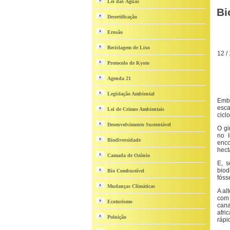
Lei das Águas
Bi
Desertificação
Erosão
Reciclagem de Lixo
12 / 
Protocolo de Kyoto
Agenda 21
Legislação Ambiental
Embo
esca
Lei de Crimes Ambientais
cicl
Desenvolvimento Sustentável
O gi
no I
Biodiversidade
enco
hect
Camada de Ozônio
E, s
biod
Bio Combustível
fóss
Mudanças Climáticas
A al
com 
Ecoturismo
cana
afri
Poluição
rápi