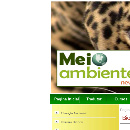
Pagina Inicial
Tradutor
Cursos
Pagina
Educação Ambiental
Bi
Recursos Hídricos