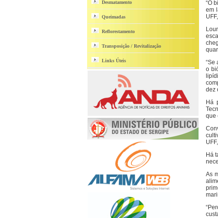
Desmatamento
“O b
em l
UFF,
Queimadas
Lour
Reflorestamento
esca
cheg
Transposição / Revitalização
quan
Links Úteis
“Se 
o bi
lipí
comp
dez 
Há p
Tecn
que 
Conv
cult
UFF,
Há t
nece
As m
alim
prim
mari
“Per
cust