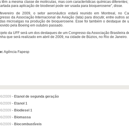
s têm a mesma classe de moléculas, mas com características químicas diferentes
artada para aplicação de biodiesel pode ser usada para bioquerosene”, disse.
fevereiro de 2009, o setor aeronáutico estará reunido em Montreal, no C
resso da Associação Internacional de Aviação (Iata) para discutir, entre outros a
das microalgas na produção de bioquerosene. Esse foi também o destaque de 
ovido pela Boeing em outubro passado.
ojeto da UFF será um dos destaques de um Congresso da Associação Brasileira d
nha que será realizado em abril de 2009, na cidade de Búzios, no Rio de Janeiro.
e:
Agência Fapesp
06/2009
-
Etanol de segunda geração
06/2009
-
Etanol 1
06/2009
-
Biodiesel 1
06/2009
-
Biomassa
06/2009
-
Biocombustíveis