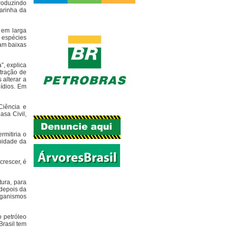
produzindo
arinha da
 em larga
s espécies
am baixas
”, explica
ntração de
 alterar a
ídios. Em
Ciência e
asa Civil,
rmitiria o
nidade da
crescer, é
ura, para
 depois da
rganismos
o petróleo
Brasil tem