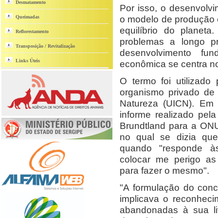
Desmatamento
Por isso, o desenvolvi
o modelo de produção 
Queimadas
equilíbrio do planet
Reflorestamento
problemas a longo p
Transposição / Revitalização
desenvolvimento fu
Links Úteis
econômica se centra no
O termo foi utilizad
organismo privado de 
Natureza (UICN). Em
informe realizado pel
Brundtland para a ON
no qual se dizia qu
quando "responde à
colocar me perigo as
para fazer o mesmo".
"A formulação do conc
implicava o reconhec
abandonadas à sua li