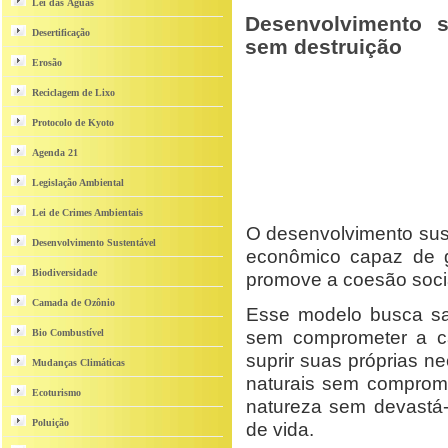
Lei das Águas
Desenvolvimento s
Desertificação
sem destruição
Erosão
Reciclagem de Lixo
Protocolo de Kyoto
Agenda 21
Legislação Ambiental
Lei de Crimes Ambientais
O desenvolvimento sus
Desenvolvimento Sustentável
econômico capaz de g
Biodiversidade
promove a coesão socia
Camada de Ozônio
Esse modelo busca sat
sem comprometer a ca
Bio Combustível
suprir suas próprias ne
Mudanças Climáticas
naturais sem comprome
Ecoturismo
natureza sem devastá-
Poluição
de vida.