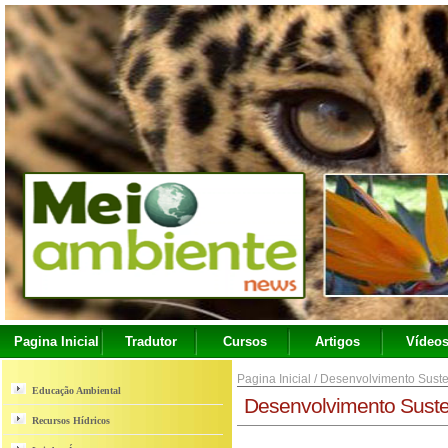
Pagina Inicial
Tradutor
Cursos
Artigos
Vídeo
Pagina Inicial
/
Desenvolvimento Suste
Educação Ambiental
Desenvolvimento Suste
Recursos Hídricos