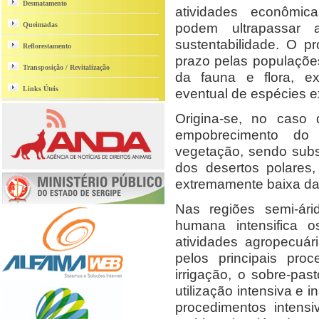
Desmatamento
atividades econômi
podem ultrapassar
Queimadas
sustentabilidade. O p
Reflorestamento
prazo pelas populaçõe
Transposição / Revitalização
da fauna e flora, ex
Links Úteis
eventual de espécies e
Origina-se, no caso 
empobrecimento do
vegetação, sendo subs
dos desertos polares
extremamente baixa da
Nas regiões semi-ár
humana intensifica o
atividades agropecuár
pelos principais pro
irrigação, o sobre-pa
utilização intensiva e 
procedimentos intens