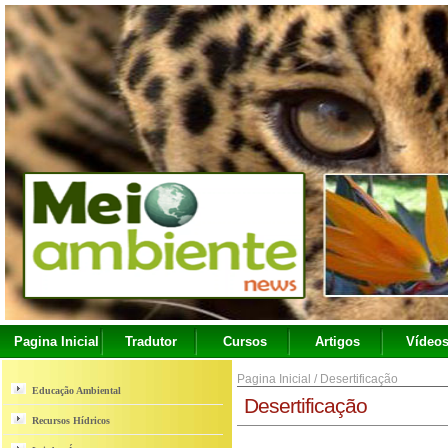
Pagina Inicial
Tradutor
Cursos
Artigos
Vídeo
Pagina Inicial
/
Desertificação
Educação Ambiental
Desertificação
Recursos Hídricos