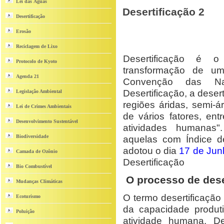
Lei das Águas
Desertificação 2
Desertificação
Erosão
Reciclagem de Lixo
Desertificação é 
Protocolo de Kyoto
transformação de u
Agenda 21
Convenção das N
Desertificação, a deser
Legislação Ambiental
regiões áridas, semi-á
Lei de Crimes Ambientais
de vários fatores, ent
Desenvolvimento Sustentável
atividades humanas"
Biodiversidade
aquelas com Índice d
adotou o dia
17 de Jun
Camada de Ozônio
Desertificação
Bio Combustível
O processo de dese
Mudanças Climáticas
O termo desertificação 
Ecoturismo
da capacidade produt
Poluição
atividade humana. De