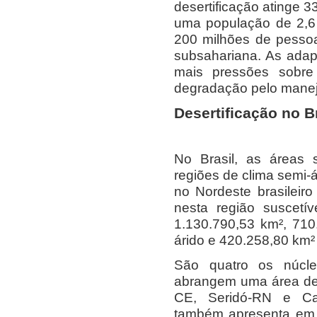
desertificação atinge 3
uma população de 2,6 
200 milhões de pessoa
subsahariana. As ada
mais pressões sobr
degradação pelo mane
Desertificação no B
No Brasil, as áreas s
regiões de clima semi-
no Nordeste brasileir
nesta região suscetí
1.130.790,53 km², 710
árido e 420.258,80 km²
São quatro os núcleo
abrangem uma área de 
CE, Seridó-RN e Cab
também apresenta em 