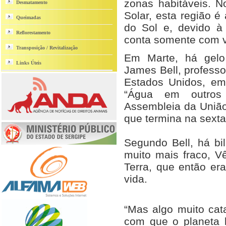
zonas habitáveis. 
Desmatamento
Solar, esta região é
Queimadas
do Sol e, devido à 
Reflorestamento
conta somente com v
Transposição / Revitalização
Em Marte, há gelo 
Links Úteis
James Bell, professo
Estados Unidos, em
“Água em outros 
Assembleia da União 
que termina na sexta-
Segundo Bell, há bi
muito mais fraco, V
Terra, que então era
vida.
“Mas algo muito cat
com que o planeta 