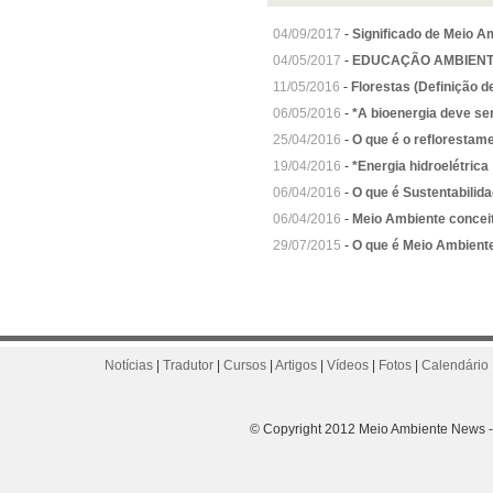
04/09/2017
-
Significado de Meio A
04/05/2017
-
EDUCAÇÃO AMBIENT
11/05/2016
-
Florestas (Definição d
06/05/2016
-
*A bioenergia deve se
25/04/2016
-
O que é o reflorestam
19/04/2016
-
*Energia hidroelétrica
06/04/2016
-
O que é Sustentabilid
06/04/2016
-
Meio Ambiente concei
29/07/2015
-
O que é Meio Ambient
Notícias
|
Tradutor
|
Cursos
|
Artigos
|
Vídeos
|
Fotos
|
Calendário 
© Copyright 2012 Meio Ambiente News - 