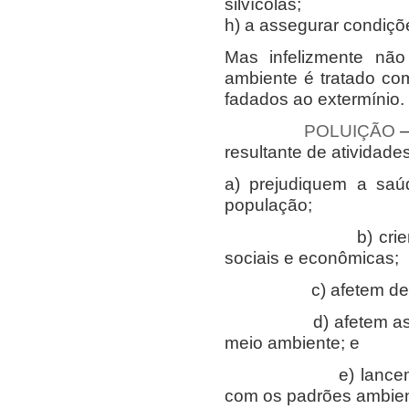
silvícolas;
h) a assegurar condiçõ
Mas infelizmente não
ambiente é tratado co
fadados ao extermínio.
POLUIÇÃO
–
resultante de atividade
a) prejudiquem a saú
população;
b) criem condiç
sociais e econômicas;
c) afetem desfavo
d) afetem as condi
meio ambiente; e
e) lancem matéri
com os padrões ambien