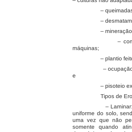
– culturas não adaptada
– queimadas
– desmatamen
– mineração
– compactação 
máquinas;
– plantio feito de
– ocupação irregul
e
– pisoteio excess
Tipos de Eros
– Laminar: Arrast
uniforme do solo, sen
uma vez que não perc
somente quando ati