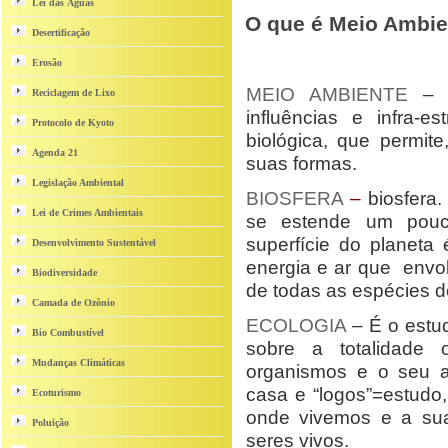
Lei das Águas
O que é Meio Ambie
Desertificação
Erosão
MEIO AMBIENTE
– é
Reciclagem de Lixo
influências e infra-e
Protocolo de Kyoto
biológica, que permit
Agenda 21
suas formas.
Legislação Ambiental
BIOSFERA
–
biosfera.
Lei de Crimes Ambientais
se estende um pou
superfície do planeta
Desenvolvimento Sustentável
energia e ar que envolv
Biodiversidade
de todas as espécies d
Camada de Ozônio
ECOLOGIA
– É o estud
Bio Combustível
sobre a totalidade
Mudanças Climáticas
organismos e o seu a
casa e “logos”=estudo
Ecoturismo
onde vivemos e a sua
Poluição
seres vivos.