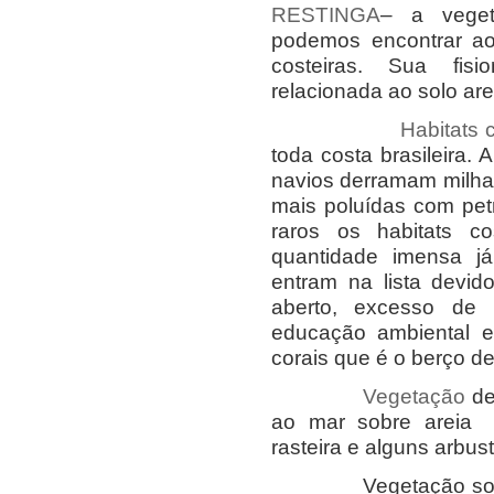
RESTINGA
– a veget
podemos encontrar ao
costeiras. Sua fisi
relacionada ao solo ar
Habitats 
toda costa brasileira.
navios derramam milhare
mais poluídas com pet
raros os habitats co
quantidade imensa já
entram na lista devid
aberto, excesso de 
educação ambiental e 
corais que é o berço d
Vegetação
de
ao mar sobre areia 
rasteira e alguns arbus
Vegetação sobre co