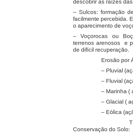
descobrir as raízes das
– Sulcos: formação de
facilmente percebida.
o aparecimento de voç
– Voçorocas ou Boç
terrenos arenosos e 
de difícil recuperação.
Erosão por Água
– Pluvial (ação 
– Fluvial (ação 
– Marinha ( açã
– Glacial ( ação
– Eólica (ação 
Técnicas para
Conservação do Solo: