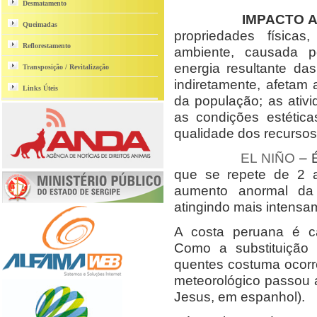
Desmatamento
IMPACTO 
Queimadas
propriedades física
Reflorestamento
ambiente, causada p
energia resultante da
Transposição / Revitalização
indiretamente, afetam
Links Úteis
da população; as ativi
as condições estética
qualidade dos recursos
EL NIÑO
– É
que se repete de 2 
aumento anormal da 
atingindo mais intensa
A costa peruana é ca
Como a substituição
quentes costuma ocorr
meteorológico passou 
Jesus, em espanhol).