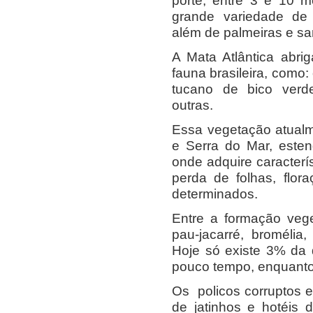
porte, entre 3 e 10 m
grande variedade de e
além de palmeiras e s
A Mata Atlântica abri
fauna brasileira, como: 
tucano de bico verde
outras.
Essa vegetação atualme
e Serra do Mar, esten
onde adquire caracterí
perda de folhas, flor
determinados.
Entre a formação vege
pau-jacarré, broméli
Hoje só existe 3% da 
pouco tempo, enquanto 
Os policos corruptos e
de jatinhos e hotéis 