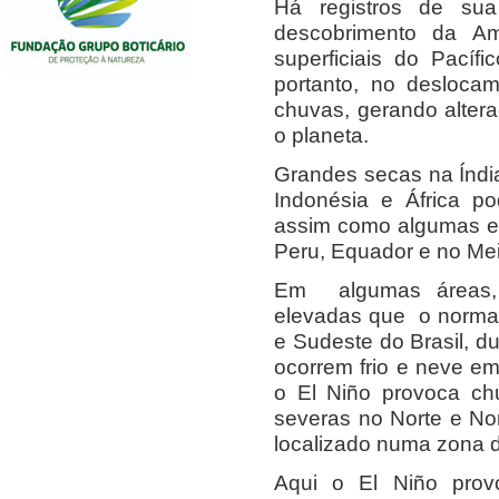
Há registros de su
descobrimento da A
superficiais do Pacíf
portanto, no desloca
chuvas, gerando altera
o planeta.
Grandes secas na Índia,
Indonésia e África p
assim como algumas en
Peru, Equador e no Me
Em algumas áreas, 
elevadas que o normal
e Sudeste do Brasil, d
ocorrem frio e neve em
o El Niño provoca ch
severas no Norte e No
localizado numa zona d
Aqui o El Niño prov