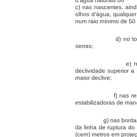
d’água naturais ou
c) nas nascentes, ain
olhos d’água, qualquer
num raio mínimo de 50 
d) no topo de m
serras;
e) nas encosta
declividade superior a
maior declive;
f) nas restingas
estabilizadoras de ma
g) nas bordas dos t
da linha de ruptura do 
(cem) metros em projeç