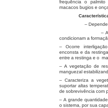
frequência o palmit
macacos bugios e onça
Característic
– Depende mais do
– As diferente
condicionam a formaçã
– Ocorre interligaçã
enconsta e da restinga
entre a restinga e o m
– A vegetação de res
manguezal estabilizand
– Caracteriza a vege
suportar altas temper
de sobrevivência com p
– A grande quantidade 
o sistema, por sua capa