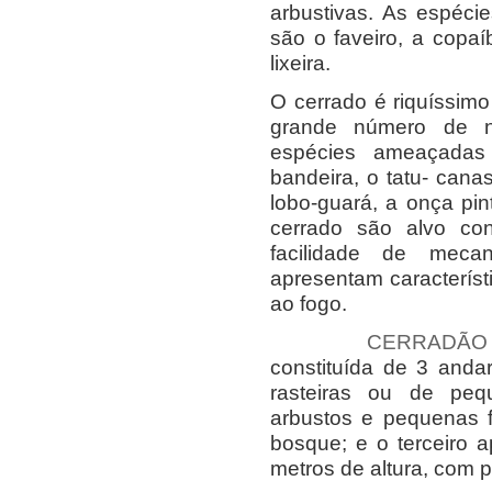
arbustivas. As espéci
são o faveiro, a copaí
lixeira.
O cerrado é riquíssim
grande número de ni
espécies ameaçadas
bandeira, o tatu- canas
lobo-guará, a onça pi
cerrado são alvo con
facilidade de meca
apresentam característ
ao fogo.
CERRADÃO 
constituída de 3 anda
rasteiras ou de peq
arbustos e pequenas f
bosque; e o terceiro 
metros de altura, com 