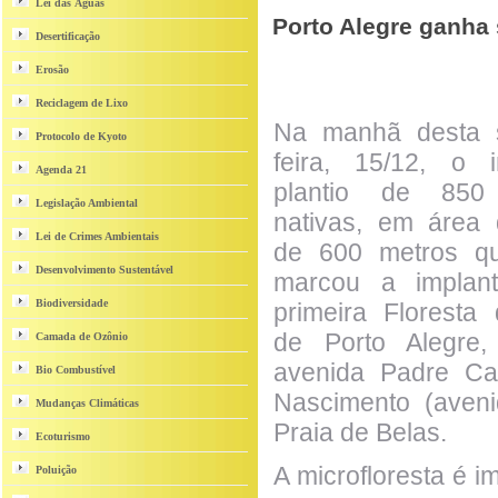
Lei das Águas
Porto Alegre ganha 
Desertificação
Erosão
Reciclagem de Lixo
Na manhã desta 
Protocolo de Kyoto
feira, 15/12, o 
Agenda 21
plantio de 850
Legislação Ambiental
nativas, em área
Lei de Crimes Ambientais
de 600 metros qu
Desenvolvimento Sustentável
marcou a implan
Biodiversidade
primeira Floresta
de Porto Alegre,
Camada de Ozônio
avenida Padre Ca
Bio Combustível
Nascimento (aveni
Mudanças Climáticas
Praia de Belas.
Ecoturismo
A microfloresta é 
Poluição