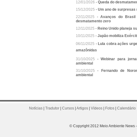
12/01/2026
-
Queda do desmatament
15/12/2025
-
Um ano de surpresas 
22/11/2025
-
Avanços do Brasil
desmatamento zero
12/11/2025
-
Reino Unido planeja sub
10/11/2025
-
Japão mobiliza Exércit
06/11/2025
-
Lula cobra ações urg
amazônidas
31/10/2025
-
Webinar para jorna
ambiental
31/10/2025
-
Fernando de Noro
ambiental
Notícias
|
Tradutor
|
Cursos
|
Artigos
|
Vídeos
|
Fotos
|
Calendário 
© Copyright 2012 Meio Ambiente News - 