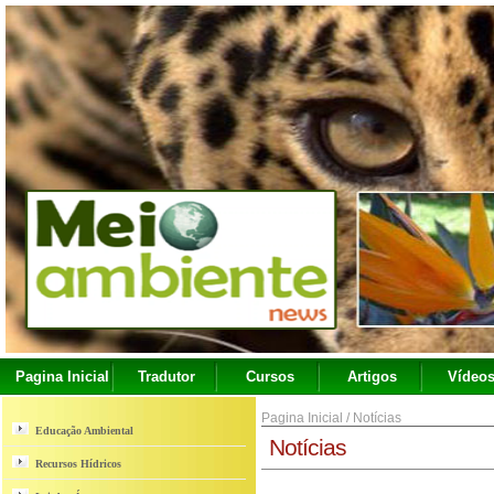
Pagina Inicial
Tradutor
Cursos
Artigos
Vídeo
Pagina Inicial
/
Notícias
Educação Ambiental
Notícias
Recursos Hídricos