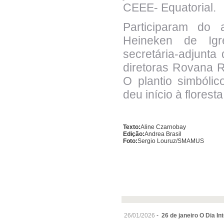
CEEE- Equatorial.
Participaram do 
Heineken de Igre
secretária-adjunta
diretoras Rovana Re
O plantio simból
deu início à floresta
Texto:
Aline Czarnobay
Edição:
Andrea Brasil
Foto:
Sergio Louruz/SMAMUS
26/01/2026
-
26 de janeiro O Dia In