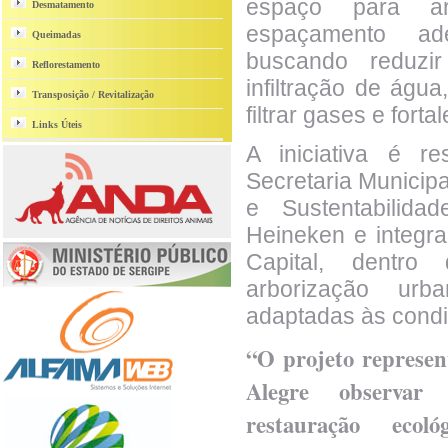
espaço para arb
Desmatamento
espaçamento a
Queimadas
buscando reduzir
Reflorestamento
infiltração de águ
Transposição / Revitalização
filtrar gases e fort
Links Úteis
A iniciativa é r
Secretaria Municip
e Sustentabilid
Heineken e integra
Capital, dentro
arborização urb
adaptadas às condi
“O projeto represe
Alegre observar
restauração eco