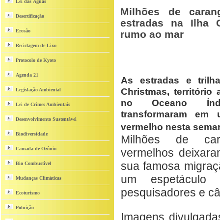
Lei das Águas
Milhões de caran
Desertificação
estradas na Ilha
Erosão
rumo ao mar
Reciclagem de Lixo
Protocolo de Kyoto
Agenda 21
As estradas e trilh
Christmas, território 
Legislação Ambiental
no Oceano Índ
Lei de Crimes Ambientais
transformaram em 
Desenvolvimento Sustentável
vermelho nesta sema
Biodiversidade
Milhões de car
Camada de Ozônio
vermelhos deixaram
sua famosa migraç
Bio Combustível
um espetáculo n
Mudanças Climáticas
pesquisadores e c
Ecoturismo
Poluição
Imagens divulgadas